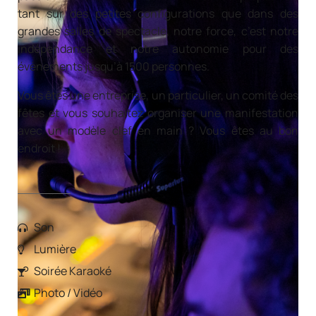
tant sur des petites configurations que dans des
grandes salles de spectacle, notre force, c’est notre
indépendance et notre autonomie pour des
évènements jusqu’à 1500 personnes.
Vous êtes une entreprise, un particulier, un comité des
fêtes et vous souhaitez organiser une manifestation
avec un modèle clef en main ? Vous êtes au bon
endroit !
Son
Lumière
Soirée Karaoké
Photo / Vidéo