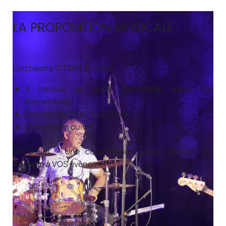
LA PROPOSITION MUSICALE
L’orchestre TITANIUM, c’est
3 heures de show, modulable selon vos
évènements
Des reprises funk & pop/rock
Une section cuivre
Un projet ? Une collaboration entre artistes? On
s’adapte à VOS évènements !