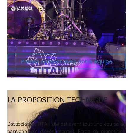
Répertoire renouvelé chaque année
Proposition musicale grand public
100 % live
Un modèle clef en main
Prenez contact avec notre équipe
LA PROPOSITION TECHNIQUE
L’association TITANIUM est avant tout une équipe de
passionné.e.s d’événementiel. Force de proposition